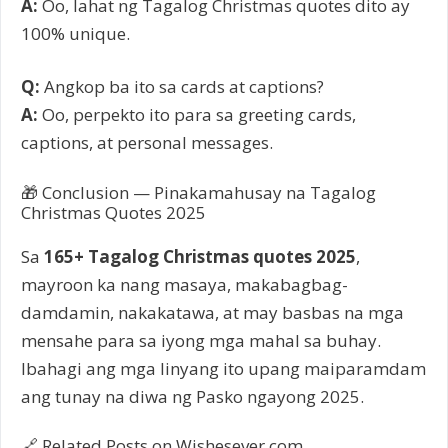
A:
Oo, lahat ng Tagalog Christmas quotes dito ay
100% unique.
Q:
Angkop ba ito sa cards at captions?
A:
Oo, perpekto ito para sa greeting cards,
captions, at personal messages.
🎁 Conclusion — Pinakamahusay na Tagalog
Christmas Quotes 2025
Sa
165+ Tagalog Christmas quotes 2025
,
mayroon ka nang masaya, makabagbag-
damdamin, nakakatawa, at may basbas na mga
mensahe para sa iyong mga mahal sa buhay.
Ibahagi ang mga linyang ito upang maiparamdam
ang tunay na diwa ng Pasko ngayong 2025.
🔗 Related Posts on Wishesever.com