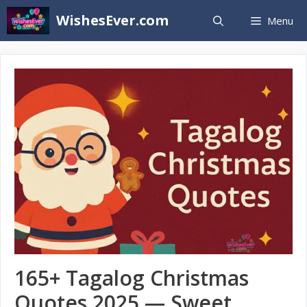
Skip
WishesEver.com
Menu
to
content
165+ Tagalog Christmas
Quotes 2025 — Sweet,