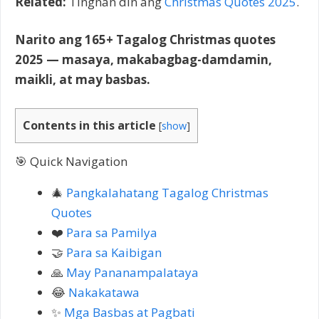
Related:
Tingnan din ang
Christmas Quotes 2025
.
Narito ang 165+ Tagalog Christmas quotes
2025 — masaya, makabagbag-damdamin,
maikli, at may basbas.
Contents in this article
[
show
]
🎯 Quick Navigation
🎄
Pangkalahatang Tagalog Christmas
Quotes
❤️
Para sa Pamilya
🤝
Para sa Kaibigan
🙏
May Pananampalataya
😂
Nakakatawa
✨
Mga Basbas at Pagbati